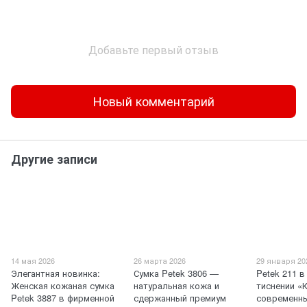
Добавьте первый отзыв
Новый комментарий
Другие записи
14 мая 2026
26 марта 2026
29 января 20
Элегантная новинка:
Сумка Petek 3806 —
Petek 211 
Женская кожаная сумка
натуральная кожа и
тиснении «
Petek 3887 в фирменной
сдержанный премиум
современны