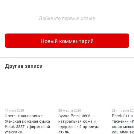
Добавьте первый отзыв
Новый комментарий
Другие записи
14 мая 2026
26 марта 2026
29 января 20
Элегантная новинка:
Сумка Petek 3806 —
Petek 211 
Женская кожаная сумка
натуральная кожа и
тиснении «
Petek 3887 в фирменной
сдержанный премиум
современны
упаковке
стиль
кошелёк в