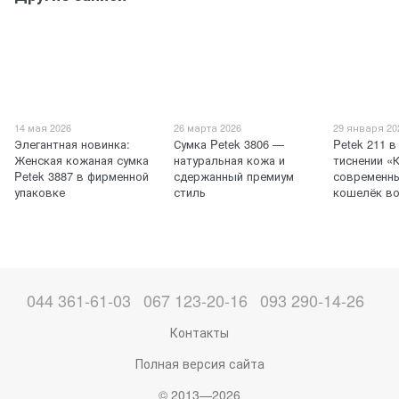
14 мая 2026
26 марта 2026
29 января 20
Элегантная новинка:
Сумка Petek 3806 —
Petek 211 
Женская кожаная сумка
натуральная кожа и
тиснении «
Petek 3887 в фирменной
сдержанный премиум
современны
упаковке
стиль
кошелёк в
044 361-61-03
067 123-20-16
093 290-14-26
Контакты
Полная версия сайта
© 2013—2026