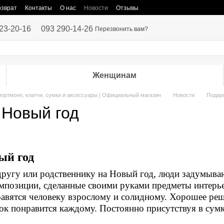
озврат
Контакты
О нас
Новости
Отзывы
23-20-16
093 290-14-26
Перезвонить вам?
Женщинам
портмоне, клатчи, сумки и аксессуары | Официальный магазин
Новости
Подаро
 Новый год
ый год
другу или родственнику на Новый год, люди задумыва
омпозиции, сделанные своими руками предметы интерье
равятся человеку взрослому и солидному. Хорошее реш
к понравится каждому. Постоянно присутствуя в сумке