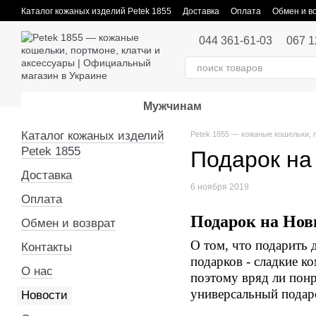
Перейти к основному контенту
Каталог кожаных изделий Petek 1855
Доставка
Оплата
Обмен и в
Публичная оферта
044 361-61-03
067 1
Мужчинам
Каталог кожаных изделий
Petek 1855 — кожаные кошельки, 
Petek 1855
Подарок на
Доставка
6 ноября 2019
Оплата
Подарок на Нов
Обмен и возврат
О том, что подарить 
Контакты
подарков - сладкие к
О нас
поэтому вряд ли пон
универсальный подаро
Новости