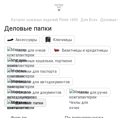
Каталог кожаных изделий Petek 1855
Для Всех
Деловые 
Деловые папки
Аксессуары
Ключницы
Чехлы для очков
Визитницы и кредитницы
Дорожные кошельки, портмоне
Обложки для паспорта
Обложки для автодокументов
Обложки для документов
Чехлы для ручек
Деловые папки
Фильтр
По популярности