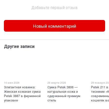
Добавьте первый отзыв
Новый комментарий
Другие записи
14 мая 2026
26 марта 2026
29 января 20
Элегантная новинка:
Сумка Petek 3806 —
Petek 211 
Женская кожаная сумка
натуральная кожа и
тиснении «
Petek 3887 в фирменной
сдержанный премиум
современны
упаковке
стиль
кошелёк в