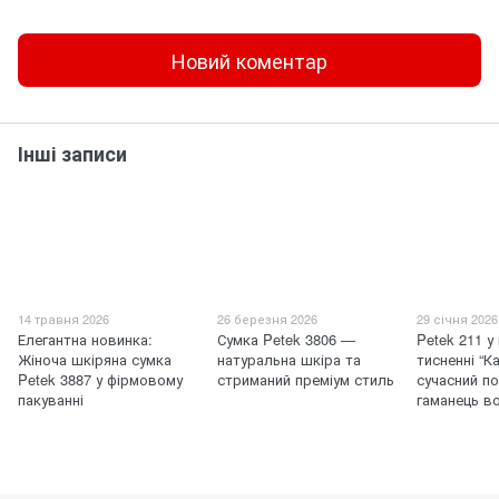
Новий коментар
Інші записи
14 травня 2026
26 березня 2026
29 січня 2026
Елегантна новинка:
Сумка Petek 3806 —
Petek 211 у
Жіноча шкіряна сумка
натуральна шкіра та
тисненні “К
Petek 3887 у фірмовому
стриманий преміум стиль
сучасний по
пакуванні
гаманець в