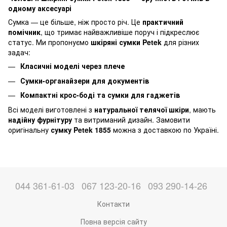
одному аксесуарі
Сумка — це більше, ніж просто річ. Це
практичний
помічник
, що тримає найважливіше поруч і підкреслює
статус. Ми пропонуємо
шкіряні сумки Petek
для різних
задач:
Класичні моделі через плече
Сумки-органайзери для документів
Компактні крос-боді та сумки для гаджетів
Всі моделі виготовлені з
натуральної телячої шкіри
, мають
надійну фурнітуру
та витриманий дизайн. Замовити
оригінальну
сумку Petek 1855
можна з доставкою по Україні.
044 361-61-03
067 123-20-16
093 290-14-26
Контакти
Повна версія сайту