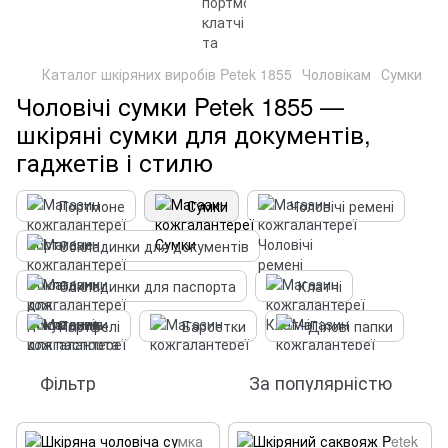
Каталог шкіряних виробів Petek 1855
Чоловікам
Сумки
Чоловічі сумки Petek 1855 —
шкіряні сумки для документів,
гаджетів і стилю
Портмоне
Сумки
Чоловічі ремені
Обкладинки для документів
Обкладинки для паспорта
Клатчі
Портфелі
Барсетки
Ділові папки
Фільтр
За популярністю