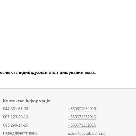
креслюють
індивідуальність і вишуканий смак
.
Контактна інформація
044 361-61-03
+380671232016
067 123-20-16
+380671232016
093 290-14-26
+380671232016
sales@petek.com.ua
Передзвонити вам?