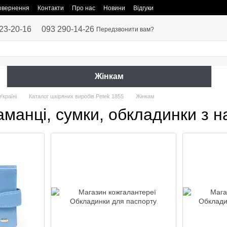
повернення
Контакти
Про нас
Новини
Відгуки
23-20-16
093 290-14-26
Передзвонити вам?
Жінкам
Україні
Каталог шкіряних виробів Petek 1855
Жінкам
аманці, сумки, обкладинки з н