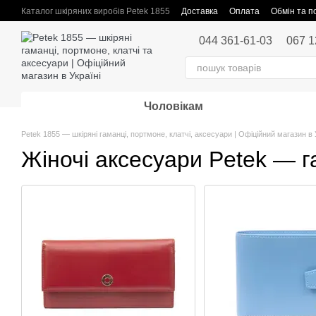
Перейти до основного контенту
Каталог шкіряних виробів Petek 1855
Доставка
Оплата
Обмін та 
Публічна оферта
044 361-61-03
067 1
Чоловікам
Petek 1855 — шкіряні гаманці, портмоне, клатчі, аксесуари | Офіційний магазин в 
Жіночі аксесуари Petek — г