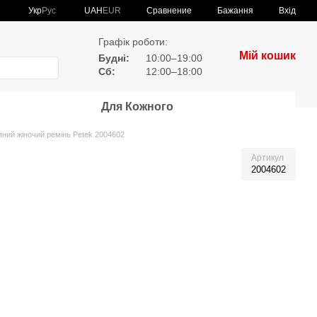
Сравнение
Укр
Рус
UAH
EUR
Бажання
Вхід
Графік роботи:
Мій кошик
Будні:
10:00–19:00
Сб:
12:00–18:00
Для Кожного
яний жіночий ремінь Petek 2004602
Артикул
2004602