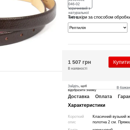
Тип шкіри за способом обробк
1 507 грн
Купити
В наявності
Зайдіть
, щоб
В бажа
відобразити знижку
Доставка
Оплата
Гара
Характеристики
Короткий
Класичний вузький ж
опис
полотна 2 см. Пряжка
Колір
коричневий