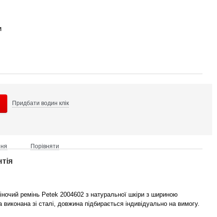
и
Придбати в
один клік
ння
Порівняти
нтія
іночий ремінь Petek 2004602 з натуральної шкіри з шириною
 виконана зі сталі, довжина підбирається індивідуально на вимогу.