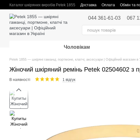
Перейти до основного контенту
Каталог шкіряних виробів Petek 1855
Доставка
Оплата
Обмін та 
Публічна оферта
044 361-61-03
067 1
Чоловікам
Petek 1855 — шкіряні гаманці, портмоне, клатчі, аксесуари | Офіційний магазин в 
Жіночий шкіряний ремінь Petek 02504602 з 
В наявності
1 відгук