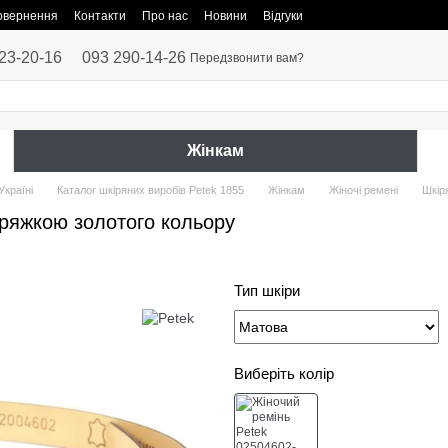
повернення
Контакти
Про нас
Новини
Відгуки
23-20-16
093 290-14-26
Передзвонити вам?
Жінкам
Україні
Каталог шкіряних виробів Petek 1855
Жінкам
Жіночі ремені
Шкір
пряжкою золотого кольору
Тип шкіри
Виберіть колір