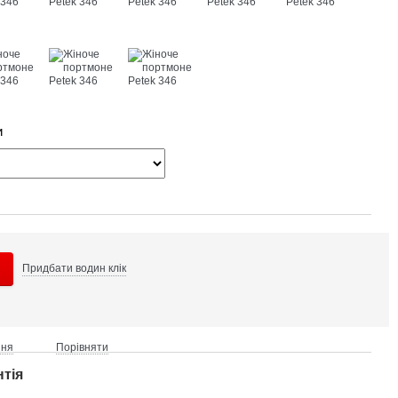
и
Придбати в
один клік
ння
Порівняти
нтія