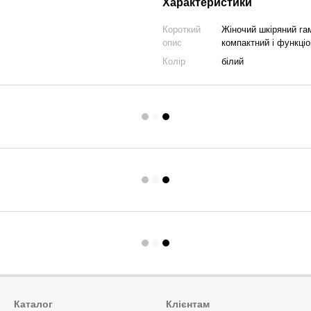
Характеристики
Короткий
Жіночий шкіряний га
опис
компактний і функціо
Колір
білий
Каталог
Клієнтам