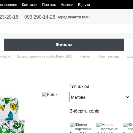
повернення
Контакти
Про нас
Новини
Відгуки
23-20-16
093 290-14-26
Передзвонити вам?
Жінкам
Україні
Каталог шкіряних виробів Petek 1855
Жінкам
Жіночі гаманці
Шкір
Тип шкіри
Виберіть колір