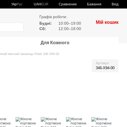
Сравнение
Укр
Рус
UAH
EUR
Бажання
Вхід
Графік роботи:
Мій кошик
Будні:
10:00–19:00
Сб:
12:00–18:00
Для Кожного
яний жіночий гаманець Petek 346-X94-00
Артикул
346-X94-00