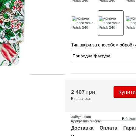
Тип шкіри за способом обробк
2 407 грн
Купити
В наявності
Зайдіть
, щоб
В бажа
відобразити знижку
Доставка
Оплата
Гара