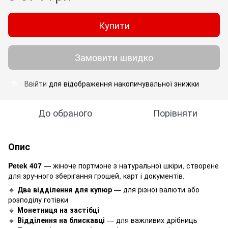
Купити
Замовити швидко
Ввійти
для відображення накопичувальної знижки
%
До обраного
Порівняти
Опис
Petek 407
— жіноче портмоне з натуральної шкіри, створене
для зручного зберігання грошей, карт і документів.
🔹
Два відділення для купюр
— для різної валюти або
розподілу готівки
🔹
Монетниця на застібці
🔹
Відділення на блискавці
— для важливих дрібниць