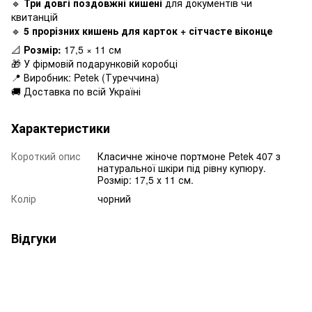
🔹
Три довгі поздовжні кишені
для документів чи
квитанцій
🔹
5 прорізних кишень для карток + сітчасте віконце
📐
Розмір:
17,5 × 11 см
🎁 У фірмовій подарунковій коробці
📍 Виробник: Petek (Туреччина)
🚚 Доставка по всій Україні
Характеристики
Короткий опис
Класичне жіноче портмоне Petek 407 з
натуральної шкіри під рівну купюру.
Розмір: 17,5 х 11 см.
Колір
чорний
Відгуки