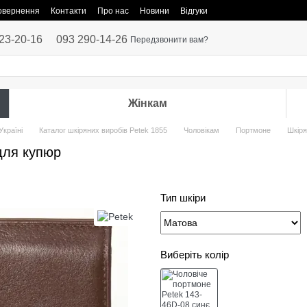
повернення
Контакти
Про нас
Новини
Відгуки
23-20-16
093 290-14-26
Передзвонити вам?
Жінкам
Україні
Каталог шкіряних виробів Petek 1855
Чоловікам
Портмоне
Шкіря
для купюр
Тип шкіри
Виберіть колір