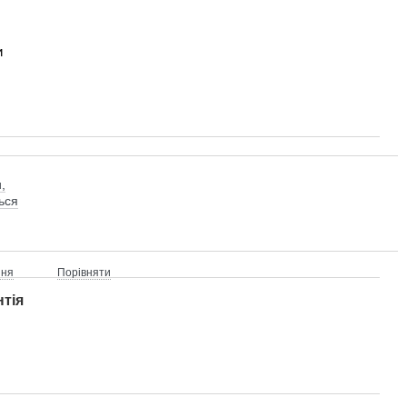
и
,
ься
ння
Порівняти
нтія