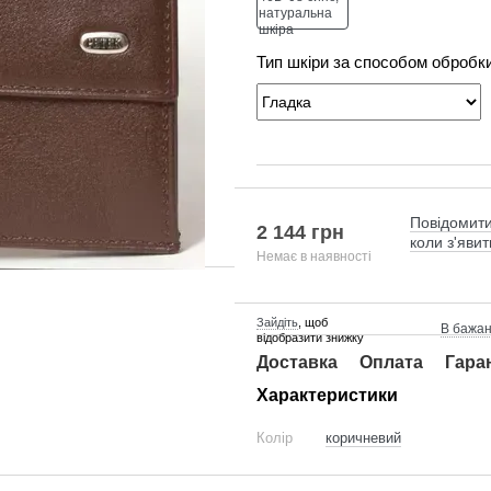
Тип шкіри за способом обробк
Повідомити
2 144 грн
коли з'явит
Немає в наявності
Зайдіть
, щоб
В бажа
відобразити знижку
Доставка
Оплата
Гара
Характеристики
Колір
коричневий