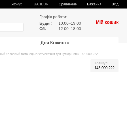
Сравнение
Укр
Рус
UAH
EUR
Бажання
Вхід
Графік роботи:
Мій кошик
Будні:
10:00–19:00
Сб:
12:00–18:00
Для Кожного
ний чоловічий гаманець із затискачем для купюр Petek 143-000-222
Артикул
143-000-222