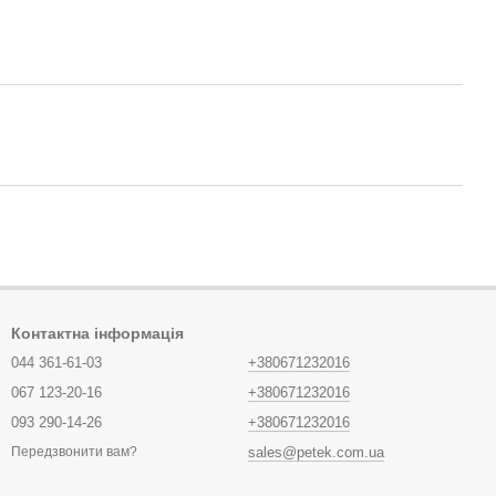
Контактна інформація
044 361-61-03
+380671232016
067 123-20-16
+380671232016
093 290-14-26
+380671232016
sales@petek.com.ua
Передзвонити вам?