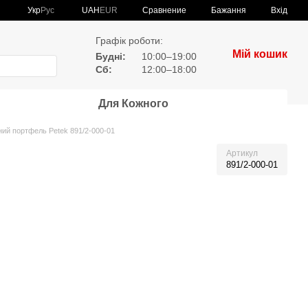
Сравнение
Укр
Рус
UAH
EUR
Бажання
Вхід
Графік роботи:
Мій кошик
Будні:
10:00–19:00
Сб:
12:00–18:00
Для Кожного
ний портфель Petek 891/2-000-01
Артикул
891/2-000-01