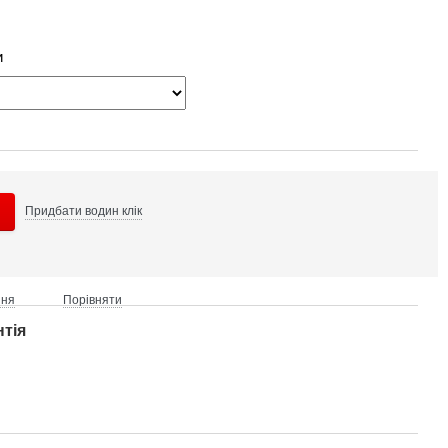
и
Придбати в
один клік
ння
Порівняти
нтія