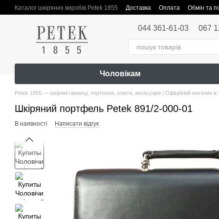
Перейти до основного контенту
Каталог шкіряних виробів Petek 1855
Доставка
Оплата
Обмін та 
Публічна оферта
044 361-61-03
067 1
Чоловікам
Petek 1855 — шкіряні гаманці, портмоне, клатчі, аксесуари | Офіційний магазин в 
Шкіряний портфель Petek 891/2-000-01
В наявності
Написати відгук