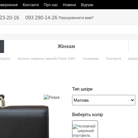
повернення
Контакти
Про нас
Новини
Відгуки
23-20-16
093 290-14-26
Передзвонити вам?
Жінкам
Україні
Каталог шкіряних виробів Petek 1855
Чоловікам
Портфелі
Шкіря
Тип шкіри
Виберіть колір