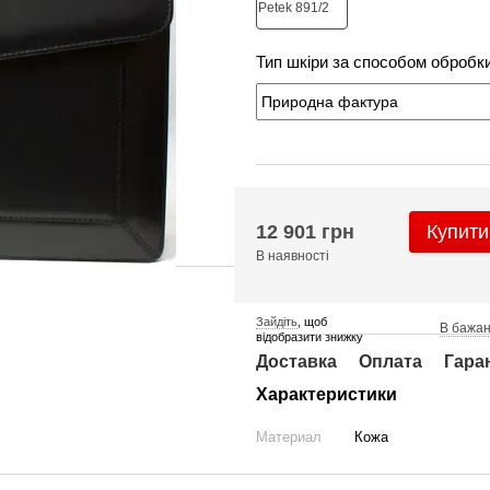
Тип шкіри за способом обробк
12 901 грн
Купити
В наявності
Зайдіть
, щоб
В бажа
відобразити знижку
Доставка
Оплата
Гара
Характеристики
Материал
Кожа