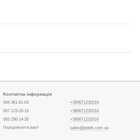
Контактна інформація
044 361-61-03
+380671232016
067 123-20-16
+380671232016
093 290-14-26
+380671232016
sales@petek.com.ua
Передзвонити вам?