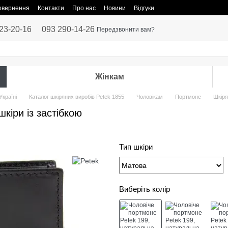
повернення
Контакти
Про нас
Новини
Відгуки
23-20-16
093 290-14-26
Передзвонити вам?
Жінкам
Україні
Каталог шкіряних виробів Petek 1855
Чоловікам
Портмоне
Шкіря
кіри із застібкою
Тип шкіри
Виберіть колір