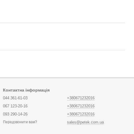
Контактна інформація
044 361-61-03
+380671232016
067 123-20-16
+380671232016
093 290-14-26
+380671232016
sales@petek.com.ua
Передзвонити вам?