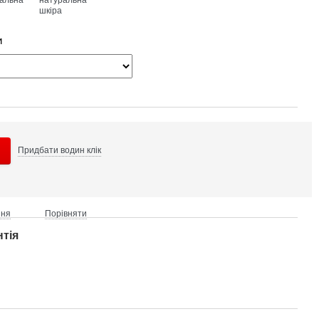
и
Придбати в
один клік
ння
Порівняти
нтія