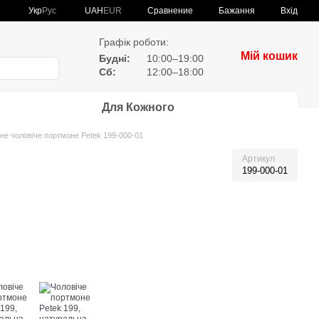
Сравнение
Укр
Рус
UAH
EUR
Бажання
Вхід
Графік роботи:
Мій кошик
Будні:
10:00–19:00
Сб:
12:00–18:00
Для Кожного
не чоловіче портмоне Petek 199-000-01
Артикул
199-000-01