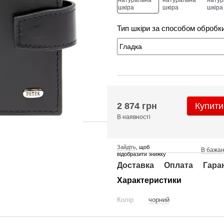
Тип шкіри за способом обробк
2 874 грн
Купити
В наявності
Зайдіть
, щоб
В бажа
відобразити знижку
Доставка
Оплата
Гара
Характеристики
Колір
чорний