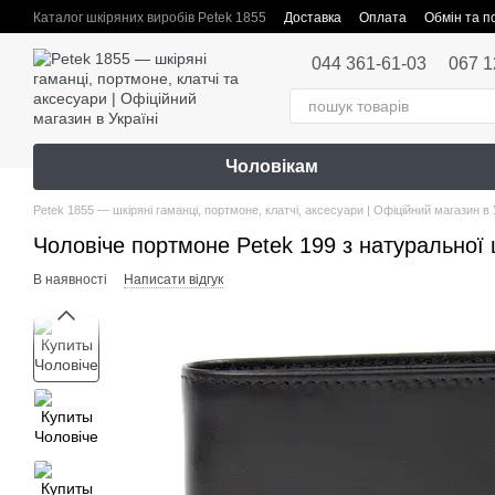
Перейти до основного контенту
Каталог шкіряних виробів Petek 1855
Доставка
Оплата
Обмін та 
Публічна оферта
044 361-61-03
067 1
Чоловікам
Petek 1855 — шкіряні гаманці, портмоне, клатчі, аксесуари | Офіційний магазин в 
Чоловіче портмоне Petek 199 з натуральної ш
В наявності
Написати відгук