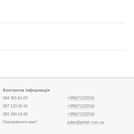
Контактна інформація
044 361-61-03
+380671232016
067 123-20-16
+380671232016
093 290-14-26
+380671232016
sales@petek.com.ua
Передзвонити вам?