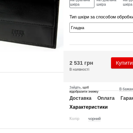
Тип шкіри за способом обробк
2 531 грн
Купити
В наявності
Зайдіть
, щоб
В бажа
відобразити знижку
Доставка
Оплата
Гара
Характеристики
Колір
чорний