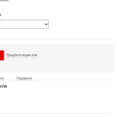
и
Придбати в
один клік
ння
Порівняти
нтія