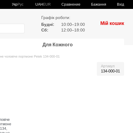
Сравнение
Укр
Рус
UAH
EUR
Бажання
Вхід
Графік роботи:
Мій кошик
Будні:
10:00–19:00
Сб:
12:00–18:00
Для Кожного
не чоловіче портмоне Petek 134-000-01
Артикул
134-000-01