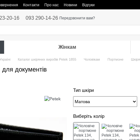
повернення
Контакти
Про нас
Новини
Відгуки
23-20-16
093 290-14-26
Передзвонити вам?
Жінкам
Україні
Каталог шкіряних виробів Petek 1855
Чоловікам
Портмоне
Шкіря
и для документів
Тип шкіри
Виберіть колір