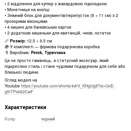
• 2 відділення для купюр з жакардовою підкладкою
• Монетниця на кнопці
• Знімний блок для документів/перепусток (8 × 11 см) з 2
прозорими віконцями
• 4 кишені для банківських карток
• 2 додаткові кишеньки для квитанцій, чеків, нотаток
📏
Розмір:
12,5 × 9,5 см
🎁 У комплекті — фірмова подарункова коробка
🔖 Виробник:
Petek, Туреччина
Це не просто гаманець, а статусний аксесуар, який
підкреслює стиль і стане чудовим подарунком для себе або
близької людини.
Огляд моделі на
Youtube
https://youtube.com/shorts/4drV_KHgUg8?si=UoE-
gthTPxb62CwF
Характеристики
Колір
чорний