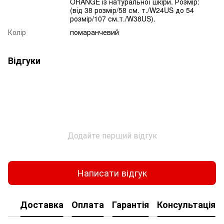
ORANGE із натуральної шкіри. Розмір:
(від 38 розмір/58 см. т./W24US до 54
розмір/107 см.т./W38US).
Колір
помаранчевий
Відгуки
Додайте перший відгук
Написати відгук
Доставка
Оплата
Гарантія
Консультація