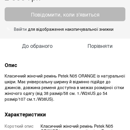
Повідомити, коли з'явиться
Ввійти
для відображення накопичувальної знижки
%
До обраного
Порівняти
Опис
Класичний жіночий ремінь
Petek N05 ORANGE
із натуральної
шкіри.
Має універсальну ширину й відмінно
підійде до
джинсів, довжина ременя доступна в межах розмірної сітки
жіночого одягу (від 38 размір/58 см. т./W24US до 54
розмір/107 см.т./W38US).
Характеристики
Короткий опис
Класичний жіночий ремінь Petek N05