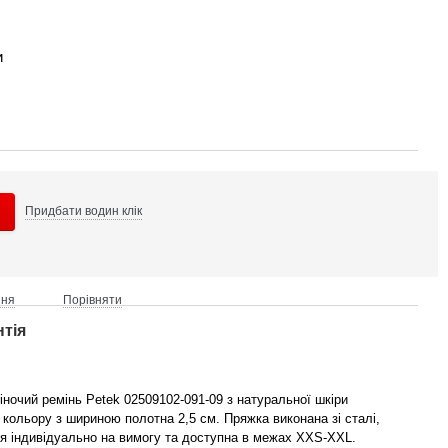
и
Придбати в
один клік
ння
Порівняти
нтія
ночий ремінь Petek 02509102-091-09 з натуральної шкіри
кольору з шириною полотна 2,5 см. Пряжка виконана зі сталі,
я індивідуально на вимогу та доступна в межах XXS-XXL.