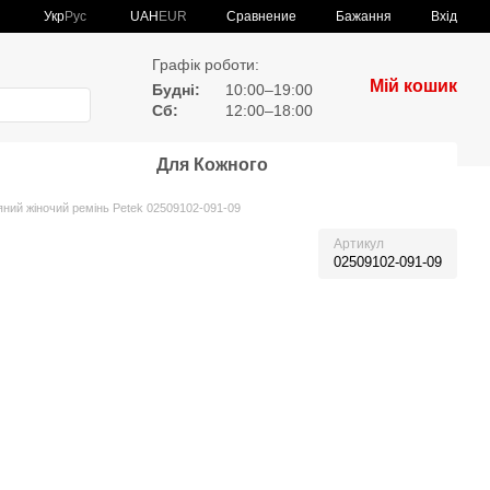
Сравнение
Укр
Рус
UAH
EUR
Бажання
Вхід
Графік роботи:
Мій кошик
Будні:
10:00–19:00
Сб:
12:00–18:00
Для Кожного
яний жіночий ремінь Petek 02509102-091-09
Артикул
02509102-091-09