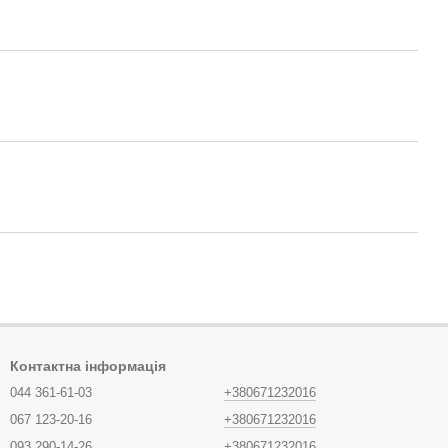
Контактна інформація
044 361-61-03
+380671232016
067 123-20-16
+380671232016
093 290-14-26
+380671232016