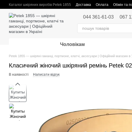
Перейти до основного контенту
Каталог шкіряних виробів Petek 1855
Доставка
Оплата
Обмін та 
Публічна оферта
044 361-61-03
067 1
Чоловікам
Petek 1855 — шкіряні гаманці, портмоне, клатчі, аксесуари | Офіційний магазин в 
Класичний жіночий шкіряний ремінь Petek 0
В наявності
Написати відгук