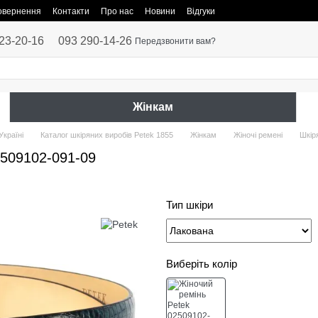
повернення
Контакти
Про нас
Новини
Відгуки
23-20-16
093 290-14-26
Передзвонити вам?
Жінкам
Україні
Каталог шкіряних виробів Petek 1855
Жінкам
Жіночі ремені
Шкір
2509102-091-09
Тип шкіри
Виберіть колір