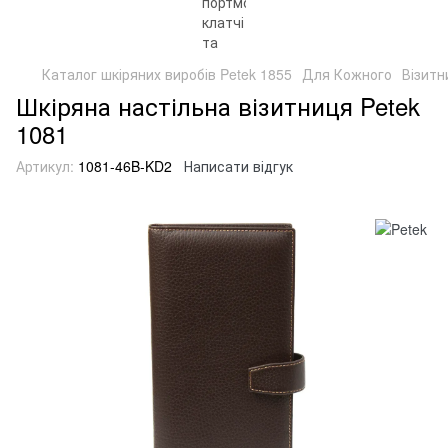
Каталог шкіряних виробів Petek 1855
Для Кожного
Візитн
Шкіряна настільна візитниця Petek
1081
Артикул:
1081-46B-KD2
Написати відгук