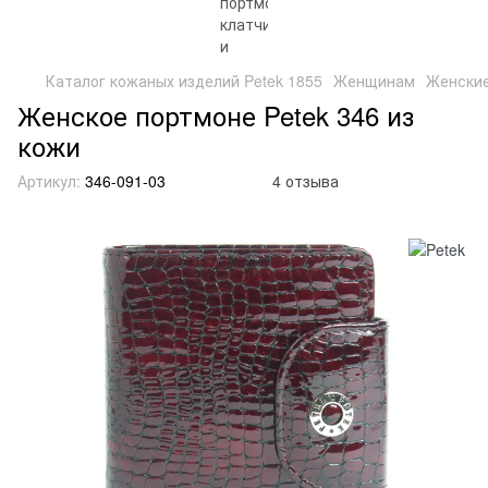
Каталог кожаных изделий Petek 1855
Женщинам
Женские
Женское портмоне Petek 346 из
кожи
Артикул:
346-091-03
4 отзыва