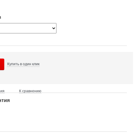
и
Купить в
один клик
ния
К сравнению
нтия