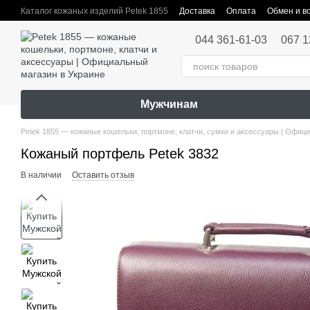
Перейти к основному контенту
Каталог кожаных изделий Petek 1855
Доставка
Оплата
Обмен и в
Публичная оферта
044 361-61-03
067 1
Мужчинам
Petek 1855 — кожаные кошельки, портмоне, клатчи, сумки и аксессуары | Офиц
Кожаный портфель Petek 3832
В наличии
Оставить отзыв