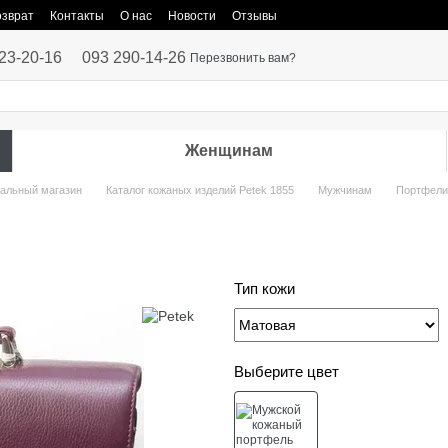
озврат
Контакты
О нас
Новости
Отзывы
23-20-16
093 290-14-26
Перезвонить вам?
Женщинам
иальный магазин
Каталог кожаных изделий Petek 1855
Мужчинам
Портфели
Тип кожи
Выберите цвет