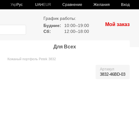
Сравнение
Укр
Рус
UAH
EUR
Желания
Вход
График работы:
Мой заказ
Будние:
10:00–19:00
Сб:
12:00–18:00
Для Всех
Кожаный портфель Petek 3832
Артикул
3832-46BD-03