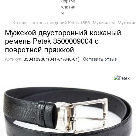
Каталог кожаных изделий Petek 1855
Мужчинам
Мужские
Мужской двусторонний кожаный
ремень Petek 3500009004 с
повротной пряжкой
Артикул:
3504109004(041-01/046-01)
Оставить отзыв