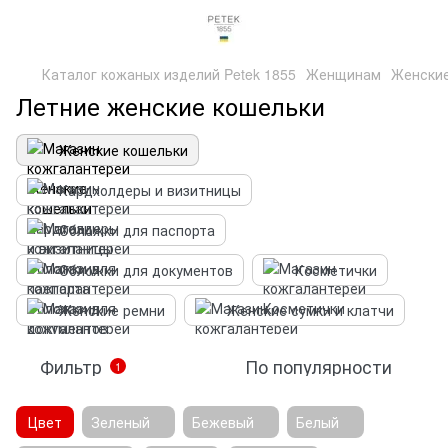
Каталог кожаных изделий Petek 1855
Женщинам
Женские
Летние женские кошельки
Женские кошельки
Кардхолдеры и визитницы
Обложки для паспорта
Обложки для документов
Косметички
Женские ремни
Женские сумки и клатчи
Фильтр
По популярности
1
Цвет
Зеленый
Бежевый
Белый