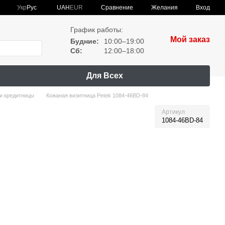
Сравнение
Укр
Рус
UAH
EUR
Желания
Вход
График работы:
Мой заказ
Будние:
10:00–19:00
Сб:
12:00–18:00
Для Всех
и кредитницы
Кожаная визитница Petek 1084-46BD-84
Артикул
1084-46BD-84