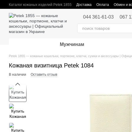
Перейти к основному контенту
Каталог кожаных изделий Petek 1855
Доставка
Оплата
Обмен и в
Публичная оферта
044 361-61-03
067 1
Мужчинам
Petek 1855 — кожаные кошельки, портмоне, клатчи, сумки и аксессуары | Офиц
Кожаная визитница Petek 1084
В наличии
Оставить отзыв