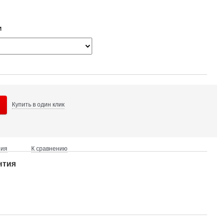
и
Купить в
один клик
ния
К сравнению
нтия