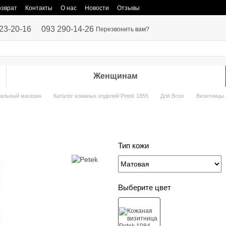
озврат
Контакты
О нас
Новости
Отзывы
23-20-16
093 290-14-26
Перезвонить вам?
Женщинам
иальный магазин
Каталог кожаных изделий Petek 1855
Для Всех
Визитницы 
Тип кожи
Выберите цвет