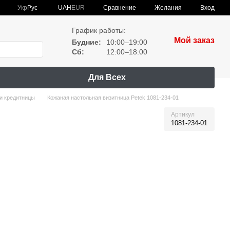
Сравнение
Укр
Рус
UAH
EUR
Желания
Вход
График работы:
Мой заказ
Будние:
10:00–19:00
Сб:
12:00–18:00
Для Всех
и кредитницы
Кожаная настольная визитница Petek 1081-234-01
Артикул
1081-234-01