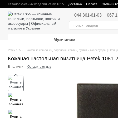
Перейти к основному контенту
Каталог кожаных изделий Petek 1855
Доставка
Оплата
Обмен и в
Публичная оферта
044 361-61-03
067 1
Мужчинам
Petek 1855 — кожаные кошельки, портмоне, клатчи, сумки и аксессуары | Офиц
Кожаная настольная визитница Petek 1081-
В наличии
Оставить отзыв