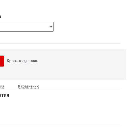
и
Купить в
один клик
ния
К сравнению
нтия