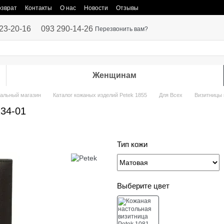
озврат
Контакты
О нас
Новости
Отзывы
23-20-16
093 290-14-26
Перезвонить вам?
Женщинам
иальный магазин
Каталог кожаных изделий Petek 1855
Для Всех
Визитницы 
234-01
Тип кожи
Выберите цвет