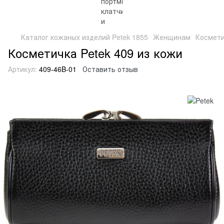
Каталог кожаных изделий Petek 1855
Женщинам
Космет
Косметичка Petek 409 из кожи
Артикул:
409-46B-01
Оставить отзыв