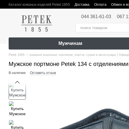
Перейти к основному контенту
Каталог кожаных изделий Petek 1855
Доставка
Оплата
Обмен и в
Публичная оферта
044 361-61-03
067 1
Мужчинам
Petek 1855 — кожаные кошельки, портмоне, клатчи, сумки и аксессуары | Офиц
Мужское портмоне Petek 134 с отделениями
В наличии
Оставить отзыв