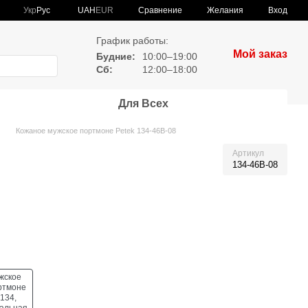
Сравнение
Укр
Рус
UAH
EUR
Желания
Вход
График работы:
Мой заказ
Будние:
10:00–19:00
Сб:
12:00–18:00
Для Всех
Кожаное мужское портмоне Petek 134-46B-08
Артикул
134-46B-08