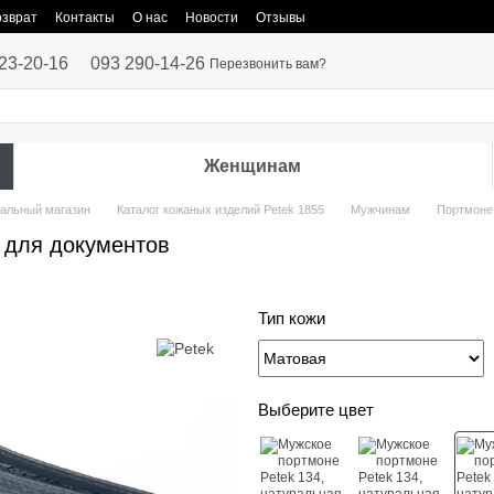
озврат
Контакты
О нас
Новости
Отзывы
23-20-16
093 290-14-26
Перезвонить вам?
Женщинам
иальный магазин
Каталог кожаных изделий Petek 1855
Мужчинам
Портмоне
 для документов
Тип кожи
Выберите цвет