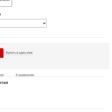
и
Купить в
один клик
ния
К сравнению
нтия