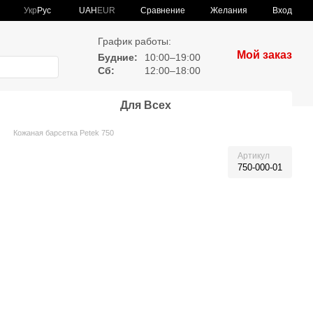
Сравнение
Укр
Рус
UAH
EUR
Желания
Вход
График работы:
Мой заказ
Будние:
10:00–19:00
Сб:
12:00–18:00
Для Всех
Кожаная барсетка Petek 750
Артикул
750-000-01