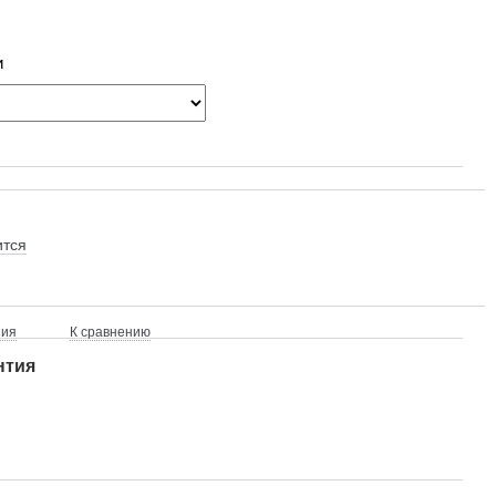
и
ится
ния
К сравнению
нтия