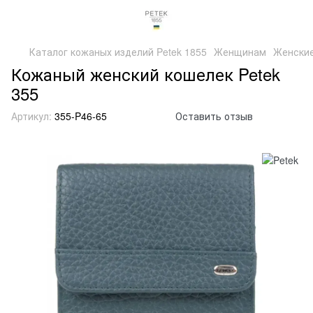
Каталог кожаных изделий Petek 1855
Женщинам
Женские
Кожаный женский кошелек Petek
355
Артикул:
355-P46-65
Оставить отзыв