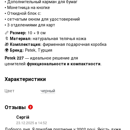
• Дополнительный карман для бумаг
• Монетница на кнопке
• Откидной блок с:
• сетчатым окном для удостоверений
• 3 отделениями для карт
📏
Размер:
10 × 9 см
🔖
Материал:
натуральная телячья кожа
🎁
Комплектация:
фирменная подарочная коробка
🌍
Бренд:
Petek, Турция
Petek 227
— идеальное решение для
ценителей
функциональности и компактности
.
Характеристики
Цвет
черный
Отзывы
2
Сергій
23.12.2025 в 14:52
Доброго дня. Я придбав портмоне у 2002 році. Якість дуже