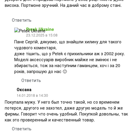
висока. Портмоне зручний. На даний час в доброму стані.
Ответить
Petek Ukraine
23.12.2025 в 15:08
Пане Сергій, дякуємо, що знайшли хилину для такого
чудового коментаря,
дуже тішить, що у Petek є прихильники аж з 2002 року.
Моделі аксессуарів виробник майже не змінює і не
збирається, тож за наступним гаманцем, хоч і за 20
років, запрошую до нас 🙂
Ответить
Оксана
14.01.2018 в 14:30
Покупала мужу. У него был точно такой, но со временем
потерся, другого не захотел, даже другую модель то й же
фирмы. Говорит что очень удобный. Покупкой довольны, так
как это проверенный и качественный товар.
Ответить