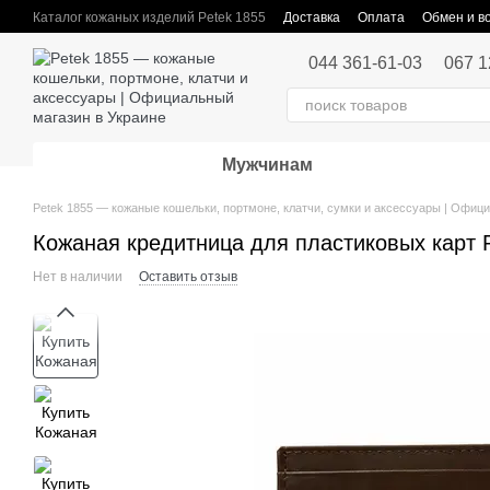
Перейти к основному контенту
Каталог кожаных изделий Petek 1855
Доставка
Оплата
Обмен и в
Публичная оферта
044 361-61-03
067 1
Мужчинам
Petek 1855 — кожаные кошельки, портмоне, клатчи, сумки и аксессуары | Офиц
Кожаная кредитница для пластиковых карт 
Нет в наличии
Оставить отзыв