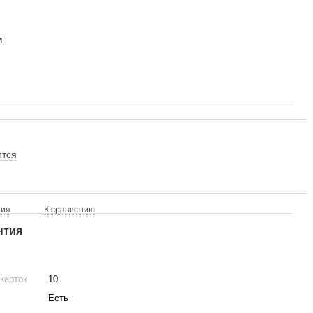
и
ится
ния
К сравнению
нтия
 карток
10
Есть