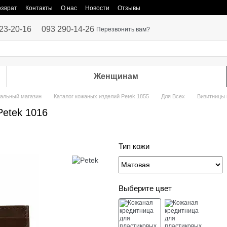
озврат
Контакты
О нас
Новости
Отзывы
23-20-16
093 290-14-26
Перезвонить вам?
Женщинам
иальный магазин
Каталог кожаных изделий Petek 1855
Для Всех
Визитницы 
Petek 1016
Тип кожи
Выберите цвет