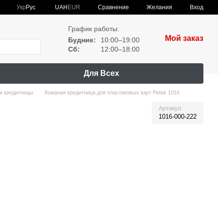
Сравнение
Укр
Рус
UAH
EUR
Желания
Вход
График работы:
Мой заказ
Будние:
10:00–19:00
Сб:
12:00–18:00
Для Всех
и кредитницы
Кожаная кредитница для пластиковых карт Petek 1016
Артикул
1016-000-222