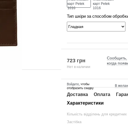
Тип шкіри за способом обробк
Сообщить,
723 грн
когда появ
Нет в наличии
Войдите
, чтобы
В жела
отобразить скидку
Доставка
Оплата
Гара
Характеристики
Кількість відділень для кредитних
Застібка