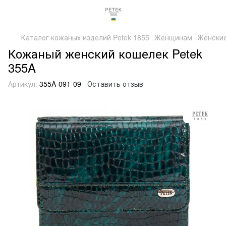
Каталог кожаных изделий Petek 1855
Женщинам
Женские
Кожаный женский кошелек Petek
355A
Артикул:
355A-091-09
Оставить отзыв