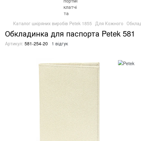
Каталог шкіряних виробів Petek 1855
Для Кожного
Обкла
Обкладинка для паспорта Petek 581
Артикул:
581-254-20
1 відгук