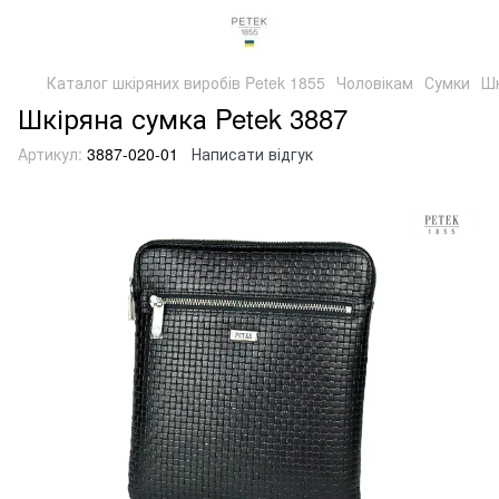
Каталог шкіряних виробів Petek 1855
Чоловікам
Сумки
Шк
Шкіряна сумка Petek 3887
Артикул:
3887-020-01
Написати відгук