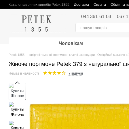
Перейти до основного контенту
Каталог шкіряних виробів Petek 1855
Доставка
Оплата
Обмін та 
Публічна оферта
044 361-61-03
067 1
Чоловікам
Petek 1855 — шкіряні гаманці, портмоне, клатчі, аксесуари | Офіційний магазин в 
Жіноче портмоне Petek 379 з натуральної шк
Немає в наявності
7 відгуків