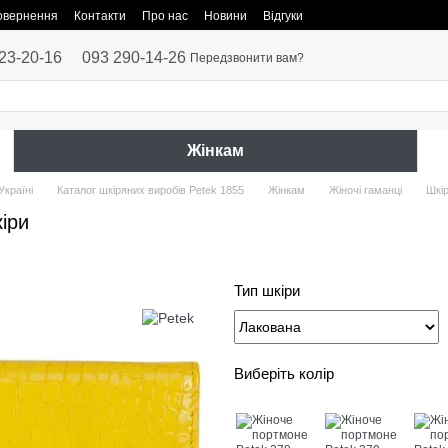
повернення
Контакти
Про нас
Новини
Відгуки
23-20-16
093 290-14-26
Передзвонити вам?
Жінкам
Україні
Каталог шкіряних виробів Petek 1855
Жінкам
Жіночі гаманці
Шкір
іри
Тип шкіри
Виберіть колір