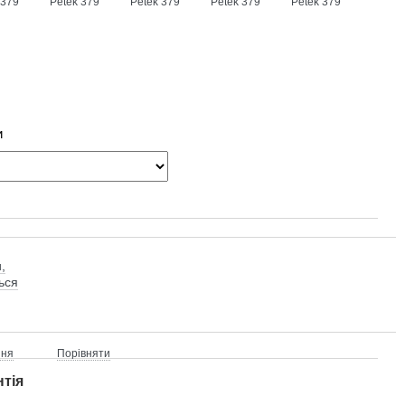
и
,
ься
ння
Порівняти
нтія