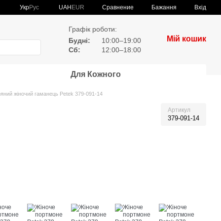
Сравнение
Укр
Рус
UAH
EUR
Бажання
Вхід
Графік роботи:
Мій кошик
Будні:
10:00–19:00
Сб:
12:00–18:00
Для Кожного
яний жіночий гаманець Petek 379-091-14
Артикул
379-091-14