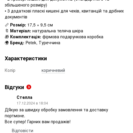
збільшеного розміру)
• 3 додаткові пласкі кишені для чеків, квитанцій та дрібних
документів
📏
Розмір:
17,5 × 9,5 см
🔖
Матеріал:
натуральна теляча шкіра
🎁
Комплектація:
фірмова подарункова коробка
🌍
Бренд:
Petek, Туреччина
Характеристики
Колір
коричневий
Відгуки
3
Стелла
17.12.2024 в 18:04
ДЯкую за швидку обробку замовлення та доставку
портмоне.
Все супер! Гарних вам продажів!
Відповісти