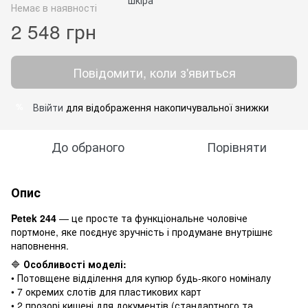
Немає в наявності
2 548 грн
Повідомити, коли з'явиться
Ввійти
для відображення накопичувальної знижки
%
До обраного
Порівняти
Опис
Petek 244
— це просте та функціональне чоловіче
портмоне, яке поєднує зручність і продумане внутрішнє
наповнення.
🔷
Особливості моделі:
• Потовщене відділення для купюр будь-якого номіналу
• 7 окремих слотів для пластикових карт
• 2 прозорі кишені для документів (стандартного та